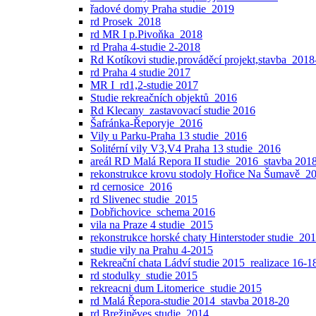
řadové domy Praha studie_2019
rd Prosek_2018
rd MR I p.Pivoňka_2018
rd Praha 4-studie 2-2018
Rd Kotíkovi studie,prováděcí projekt,stavba_2018
rd Praha 4 studie 2017
MR I_rd1,2-studie 2017
Studie rekreačních objektů_2016
Rd Klecany_zastavovací studie 2016
Šafránka-Řeporyje_2016
Vily u Parku-Praha 13 studie_2016
Solitérní vily V3,V4 Praha 13 studie_2016
areál RD Malá Repora II studie_2016_stavba 201
rekonstrukce krovu stodoly Hořice Na Šumavě_2
rd cernosice_2016
rd Slivenec studie_2015
Dobřichovice_schema 2016
vila na Praze 4 studie_2015
rekonstrukce horské chaty Hinterstoder studie_20
studie vily na Prahu 4-2015
Rekreační chata Ládví studie 2015_realizace 16-1
rd stodulky_studie 2015
rekreacni dum Litomerice_studie 2015
rd Malá Řepora-studie 2014_stavba 2018-20
rd Brežiněves studie_2014