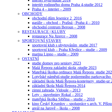
interier bytu-studie 2014
interiér rodinného domu Praha 4-studie 2012
Praha 4 – interier – 2009
OBCHODY
obchodní dům Jesenice 2_2016
garáže – obchod – Prašná ; Praha 4 – 2010
obchodní centrum Beroun – 2008
RESTAURACE | KLUBY
restaurace Na Jizerce – 2008
SPORTOVNÍ STAVBY
sportovní klub s ubytováním_studie 2017
sportovní klub – Praha Křeslice – studie – 2009
marina Lipno – studie – 2009
OSTATNÍ
studie domov pro seniory 2023
Malá Řepora zakladni skola -studie 2023
Mateřská školka,ordinace Malá Řepora_studie 202
Lotyšské náměstí-studie podzemního parkovacíh
základní škola Malá Řepora-kontejnery_studie-ur
základní škola Malá Řepora-2014
zimni zahrada, Vidoule – 2013
Lety – stavebniny Rokal – 2012
mateřská školka Sibřina – studie – 2010
kino Český Krumlov – spolupráce s arch. V. Píšou
areál na Jarově – škola – 2008