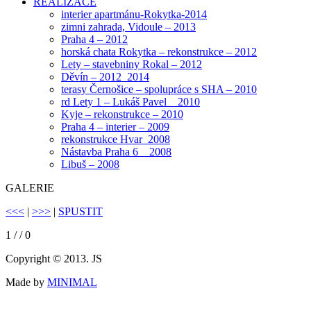
REALIZACE
interier apartmánu-Rokytka-2014
zimni zahrada, Vidoule – 2013
Praha 4 – 2012
horská chata Rokytka – rekonstrukce – 2012
Lety – stavebniny Rokal – 2012
Děvín – 2012_2014
terasy Černošice – spolupráce s SHA – 2010
rd Lety 1 – Lukáš Pavel _ 2010
Kyje – rekonstrukce – 2010
Praha 4 – interier – 2009
rekonstrukce Hvar_2008
Nástavba Praha 6 _ 2008
Libuš – 2008
GALERIE
<<<
|
>>>
|
SPUSTIT
1
/
/ 0
Copyright © 2013. JS
Made by
MINIMAL