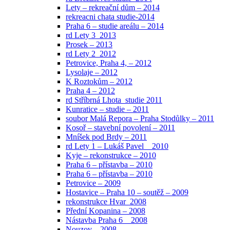
Lety – rekreační dům – 2014
rekreacni chata studie-2014
Praha 6 – studie areálu – 2014
rd Lety 3_2013
Prosek – 2013
rd Lety 2_2012
Petrovice, Praha 4, – 2012
Lysolaje – 2012
K Roztokům – 2012
Praha 4 – 2012
rd Stříbrná Lhota_studie 2011
Kunratice – studie – 2011
soubor Malá Repora – Praha Stodůlky – 2011
Kosoř – stavební povolení – 2011
Mníšek pod Brdy – 2011
rd Lety 1 – Lukáš Pavel _ 2010
Kyje – rekonstrukce – 2010
Praha 6 – přístavba – 2010
Praha 6 – přístavba – 2010
Petrovice – 2009
Hostavice – Praha 10 – soutěž – 2009
rekonstrukce Hvar_2008
Přední Kopanina – 2008
Nástavba Praha 6 _ 2008
Nouzov – 2008